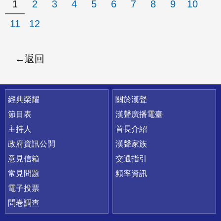
1
2
3
4
5
6
7
8
9
10
11
12
返回
快速連結
經典榮耀
關於漢聲
節目表
漢聲廣播電臺
主持人
首長介紹
政府資訊公開
漢聲家族
意見信箱
交通指引
常見問題
頻率資訊
電子投票
問卷調查