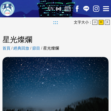
EN
:::
文字大小：
小
中
大
星光燦爛
首頁
/
經典回放
/
節目
/
星光燦爛