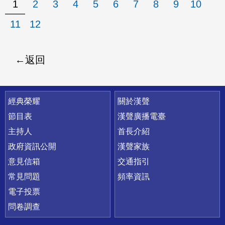
1
2
3
4
5
6
7
8
9
10
11
12
返回
快速連結
經典榮耀
關於漢聲
節目表
漢聲廣播電臺
主持人
首長介紹
政府資訊公開
漢聲家族
意見信箱
交通指引
常見問題
頻率資訊
電子投票
問卷調查