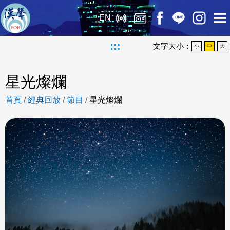
EN
:::
文字大小：
小
中
大
星光燦爛
首頁
/
經典回放
/
節目
/
星光燦爛