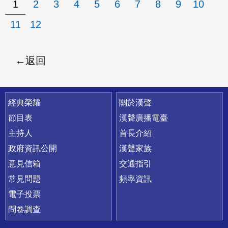
1
2
3
4
5
6
7
8
9
10
11
12
返回
快速連結
經典榮耀
關於漢聲
節目表
漢聲廣播電臺
主持人
首長介紹
政府資訊公開
漢聲家族
意見信箱
交通指引
常見問題
頻率資訊
電子投票
問卷調查