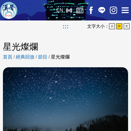
EN
:::
文字大小：
小
中
大
星光燦爛
首頁
/
經典回放
/
節目
/
星光燦爛