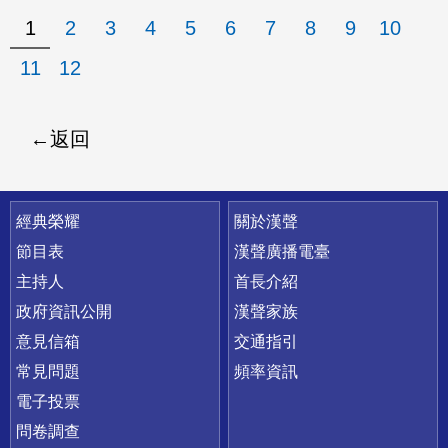
1
2
3
4
5
6
7
8
9
10
11
12
返回
快速連結
經典榮耀
關於漢聲
節目表
漢聲廣播電臺
主持人
首長介紹
政府資訊公開
漢聲家族
意見信箱
交通指引
常見問題
頻率資訊
電子投票
問卷調查