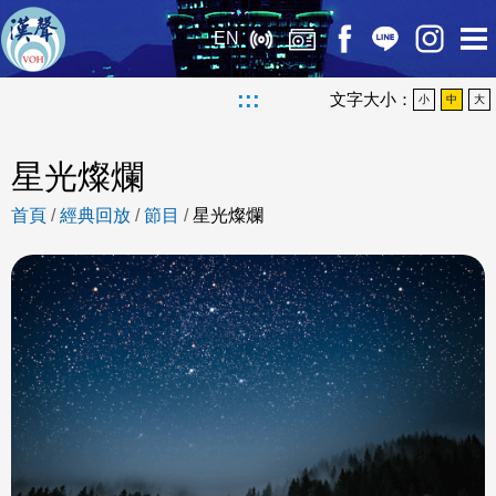
EN
:::
文字大小：
小
中
大
星光燦爛
首頁
/
經典回放
/
節目
/
星光燦爛