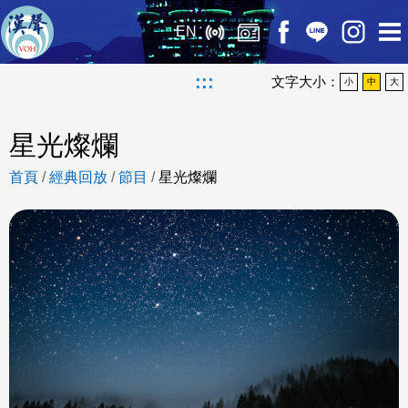
EN
:::
文字大小：
小
中
大
星光燦爛
首頁
/
經典回放
/
節目
/
星光燦爛