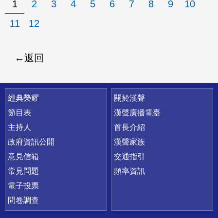
1
2
3
4
5
6
7
8
9
10
11
12
返回
快速連結
經典榮耀
關於漢聲
節目表
漢聲廣播電臺
主持人
首長介紹
政府資訊公開
漢聲家族
意見信箱
交通指引
常見問題
頻率資訊
電子投票
問卷調查