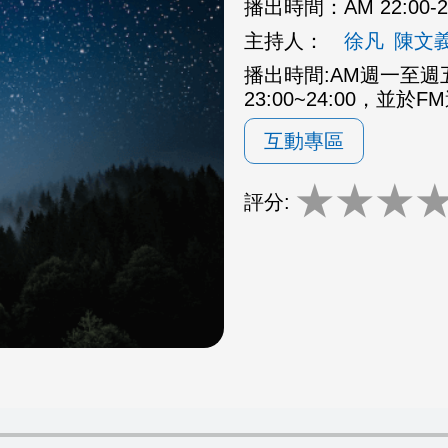
播出時間：
AM 22:00
主持人：
徐凡
陳文
播出時間:AM週一至週五2
23:00~24:00，並於F
互動專區
★
★
★
評分: