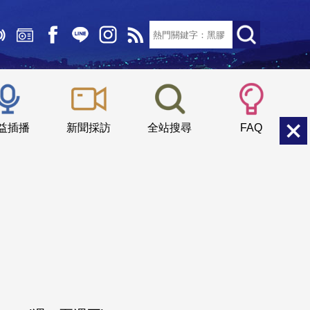
文字大小：
小
中
大
益插播
新聞採訪
全站搜尋
FAQ