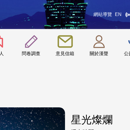
網站導覽
EN
:::
人
問卷調查
意見信箱
關於漢聲
公
星光燦爛