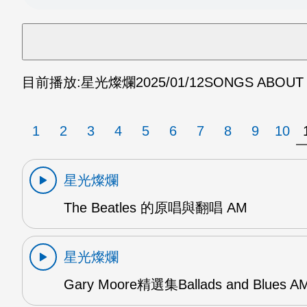
目前播放:
星光燦爛
2025/01/12
SONGS ABOUT 
1
2
3
4
5
6
7
8
9
10
星光燦爛
The Beatles 的原唱與翻唱 AM
星光燦爛
Gary Moore精選集Ballads and Blues A