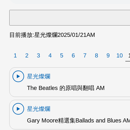
目前播放:
星光燦爛
2025/01/21
AM
1
2
3
4
5
6
7
8
9
10
星光燦爛
The Beatles 的原唱與翻唱 AM
星光燦爛
Gary Moore精選集Ballads and Blues A