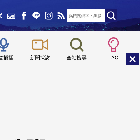
文字大小：
小
中
大
益插播
新聞採訪
全站搜尋
FAQ