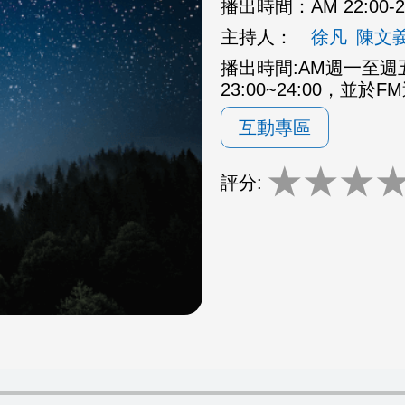
播出時間：
AM 22:00
主持人：
徐凡
陳文
播出時間:AM週一至週五2
23:00~24:00，並於F
互動專區
★
★
★
評分: