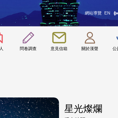
網站導覽
EN
:::
人
問卷調查
意見信箱
關於漢聲
公
星光燦爛