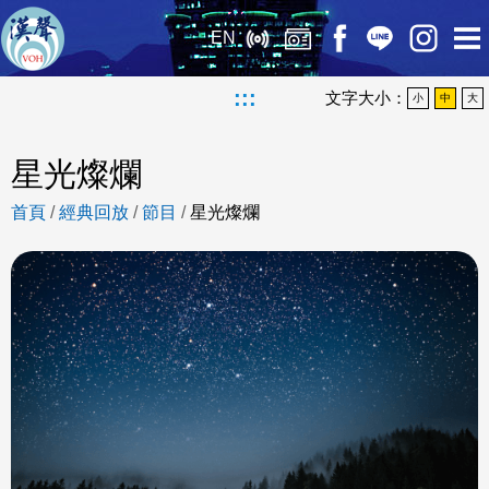
EN
:::
文字大小：
小
中
大
星光燦爛
首頁
/
經典回放
/
節目
/
星光燦爛