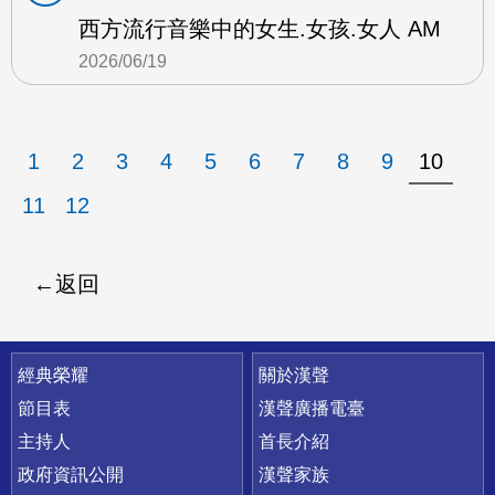
西方流行音樂中的女生.女孩.女人 AM
2026/06/19
1
2
3
4
5
6
7
8
9
10
11
12
返回
快速連結
經典榮耀
關於漢聲
節目表
漢聲廣播電臺
主持人
首長介紹
政府資訊公開
漢聲家族