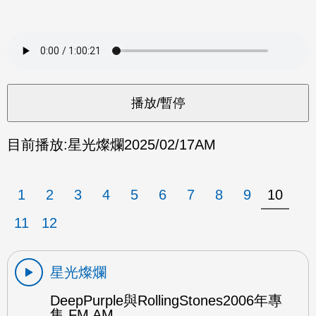
目前播放:
星光燦爛
2025/02/17
AM
1
2
3
4
5
6
7
8
9
10
11
12
星光燦爛
DeepPurple與RollingStones2006年專
集 FM AM