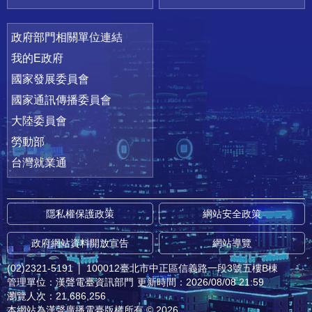
政府部門相關單位連結
我的E政府
國家發展委員會
國家通訊傳播委員會
大陸委員會
勞動部
台灣就業通
隱私權保護政策
網站安全政策
政府網站資料開放宣告
網站導覽
(02)2321-5191
│
100012臺北市中正區信義路一段3號五樓B棟
管理單位：漢聲電臺資訊部門
更新時間：2026/08/08 21:59
瀏覽人次：21,686,256
本網站為漢聲廣播電臺版權所有 © 2026