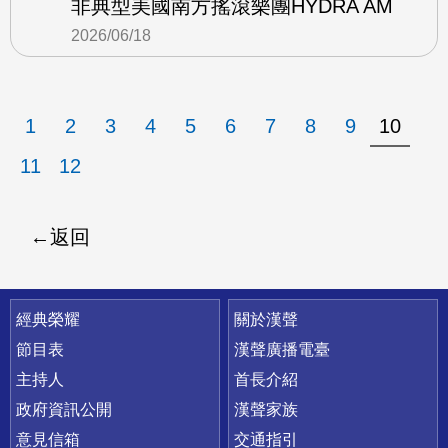
非典型美國南方搖滾樂團HYDRA AM
2026/06/18
1
2
3
4
5
6
7
8
9
10
11
12
返回
快速連結
經典榮耀
關於漢聲
節目表
漢聲廣播電臺
主持人
首長介紹
政府資訊公開
漢聲家族
意見信箱
交通指引