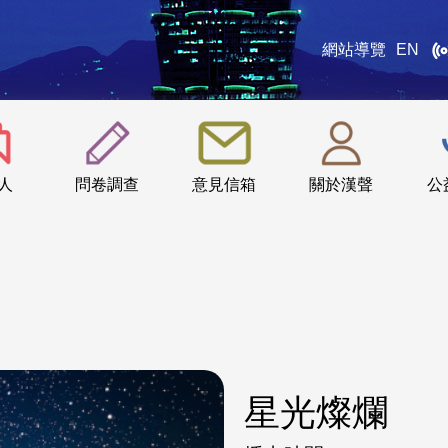
網站導覽
EN
:::
人
問卷調查
意見信箱
關於漢聲
公
星光燦爛