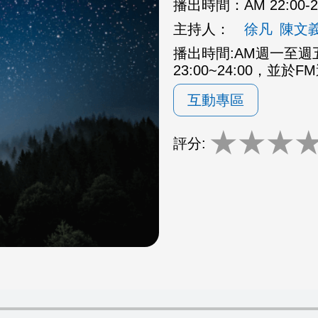
播出時間：
AM 22:00
主持人：
徐凡
陳文
播出時間:AM週一至週五2
23:00~24:00，並於F
互動專區
★
★
★
評分: