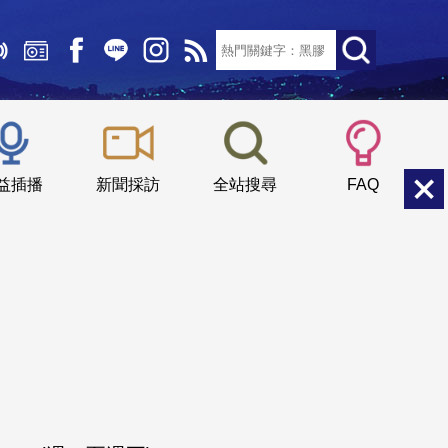
文字大小：
小
中
大
益插播
新聞採訪
全站搜尋
FAQ