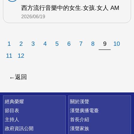
西方流行音樂中的女生.女孩.女人 AM
2026/06/19
1
2
3
4
5
6
7
8
9
10
11
12
返回
快速連結
經典榮耀
關於漢聲
節目表
漢聲廣播電臺
主持人
首長介紹
政府資訊公開
漢聲家族