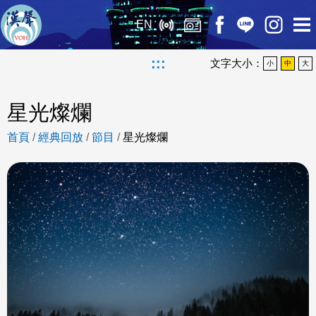
EN
:::
文字大小：
小
中
大
星光燦爛
首頁
/
經典回放
/
節目
/
星光燦爛