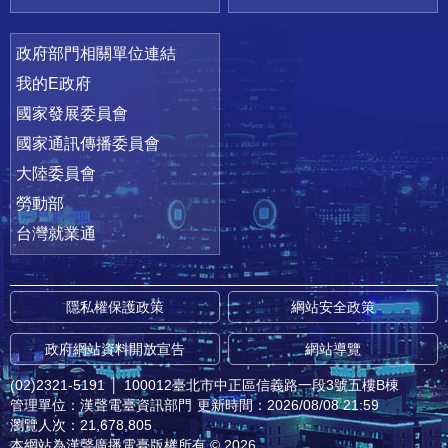
政府部門相關單位連結
我的E政府
國家發展委員會
國家通訊傳播委員會
大陸委員會
勞動部
台灣就業通
隱私權保護政策
網站安全政策
政府網站資料開放宣告
網站導覽
(02)2321-5191
│
100012臺北市中正區信義路一段3號五樓B棟
管理單位：漢聲電臺資訊部門
更新時間：2026/08/08 21:59
瀏覽人次：21,678,805
本網站為漢聲廣播電臺版權所有 © 2026