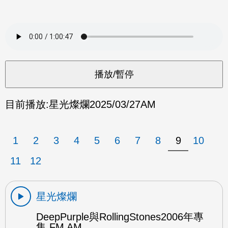
目前播放:
星光燦爛
2025/03/27
AM
1
2
3
4
5
6
7
8
9
10
11
12
星光燦爛
DeepPurple與RollingStones2006年專
集 FM AM