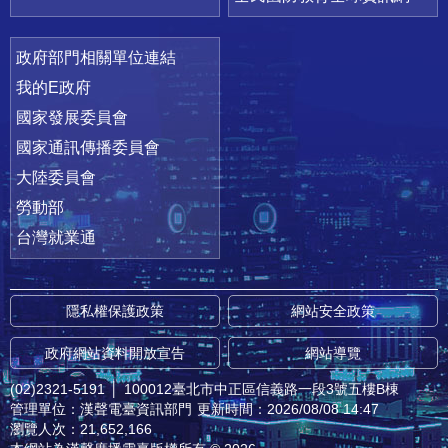
政府部門相關單位連結
我的E政府
國家發展委員會
國家通訊傳播委員會
大陸委員會
勞動部
台灣就業通
隱私權保護政策
網站安全政策
政府網站資料開放宣告
網站導覽
(02)2321-5191
│
100012臺北市中正區信義路一段3號五樓B棟
管理單位：漢聲電臺資訊部門
更新時間：2026/08/08 14:47
瀏覽人次：21,652,166