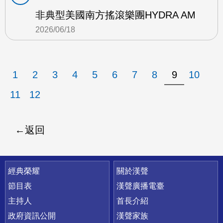
非典型美國南方搖滾樂團HYDRA AM
2026/06/18
1
2
3
4
5
6
7
8
9
10
11
12
返回
快速連結
經典榮耀
關於漢聲
節目表
漢聲廣播電臺
主持人
首長介紹
政府資訊公開
漢聲家族