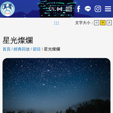
EN
:::
文字大小：
小
中
大
星光燦爛
首頁
/
經典回放
/
節目
/
星光燦爛