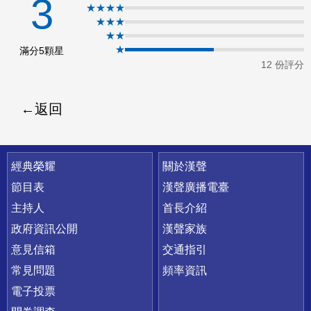
3
★★★★
ok
★★★
★★
★
滿分5顆星
12 份評分
返回
快速連結
經典榮耀
關於漢聲
節目表
漢聲廣播電臺
主持人
首長介紹
政府資訊公開
漢聲家族
意見信箱
交通指引
常見問題
頻率資訊
電子投票