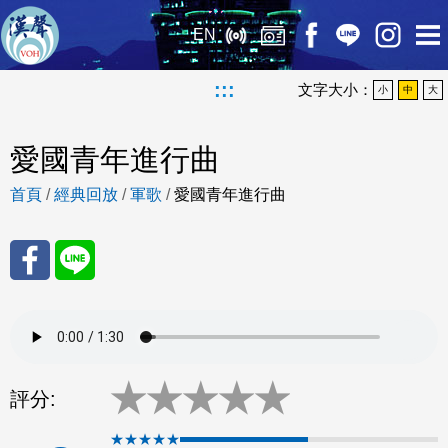
EN
:::
文字大小：
小
中
大
愛國青年進行曲
首頁
/
經典回放
/
軍歌
/
愛國青年進行曲
分享
分享
至
至
★
★
★
★
★
Fac
Line
評分:
eBo
★★★★★