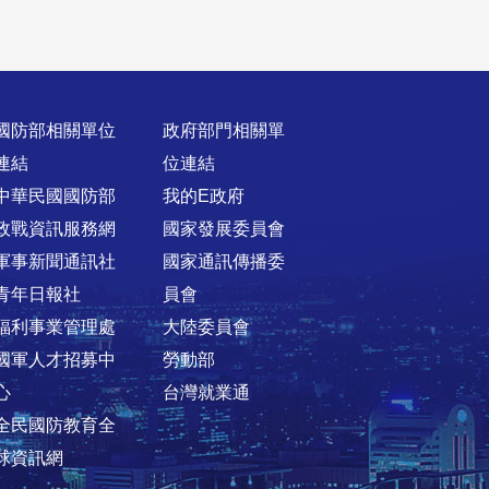
國防部相關單位
政府部門相關單
連結
位連結
中華民國國防部
我的E政府
政戰資訊服務網
國家發展委員會
軍事新聞通訊社
國家通訊傳播委
青年日報社
員會
福利事業管理處
大陸委員會
國軍人才招募中
勞動部
心
台灣就業通
全民國防教育全
球資訊網