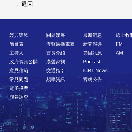
返回
快速連結
經典榮耀
關於漢聲
最新消息
線上收
節目表
漢聲廣播電臺
新聞報導
FM
主持人
首長介紹
節目訊息
AM
政府資訊公開
漢聲家族
Podcast
意見信箱
交通指引
ICRT News
常見問題
頻率資訊
官網公告
電子投票
問卷調查