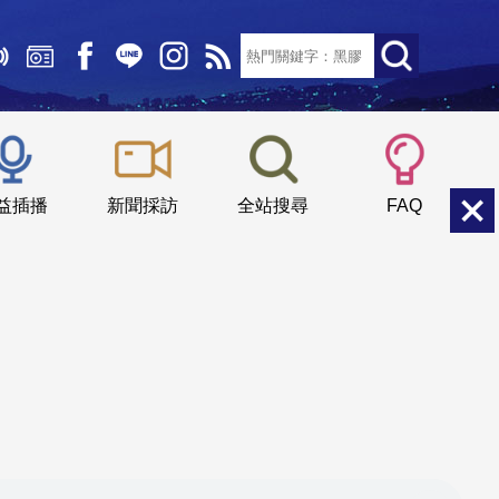
文字大小：
小
中
大
益插播
新聞採訪
全站搜尋
FAQ