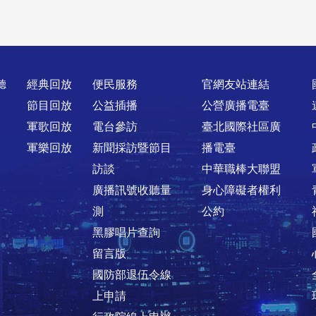
聽
經典回放
便民服務
官網友站連結
節目回放
公益插播
公營廣播電臺
軍歌回放
電台參訪
臺北國際社區廣
軍樂回放
新聞採訪暨節目
播電臺
訪談
中華職棒大聯盟
廣播訊號收聽量
身心障礙者權利
測
公約
黑膠唱片查詢
留言版
國防部退伍令線
上申請