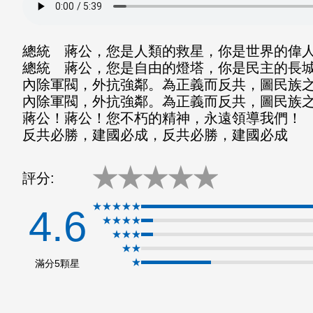
分享
分享
至
至
總統 蔣公，您是人類的救星，你是世界的偉
Fac
Line
總統 蔣公，您是自由的燈塔，你是民主的長
內除軍閥，外抗強鄰。為正義而反共，圖民族
eBo
內除軍閥，外抗強鄰。為正義而反共，圖民族
ok
蔣公！蔣公！您不朽的精神，永遠領導我們！
反共必勝，建國必成，反共必勝，建國必成
★
★
★
★
★
評分:
★★★★★
4.6
★★★★
★★★
★★
★
滿分5顆星