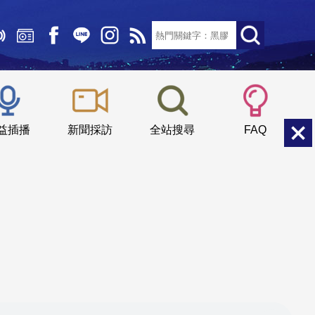
文字大小：
小
中
大
益插播
新聞採訪
全站搜尋
FAQ