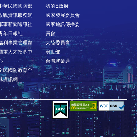
中華民國國防部
我的E政府
政戰資訊服務網
國家發展委員會
軍事新聞通訊社
國家通訊傳播委
青年日報社
員會
福利事業管理處
大陸委員會
國軍人才招募中
勞動部
心
台灣就業通
全民國防教育全
球資訊網