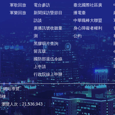
軍歌回放
電台參訪
臺北國際社區廣
軍樂回放
新聞採訪暨節目
播電臺
訪談
中華職棒大聯盟
廣播訊號收聽量
身心障礙者權利
測
公約
黑膠唱片查詢
留言版
國防部退伍令線
上申請
行政院線上申辦
│
網站導覽
B棟
2
瀏覽人次：21,536,943