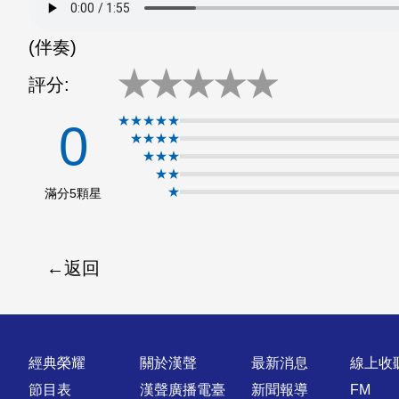
分享
分享
至
至
(伴奏)
Fac
Line
★
★
★
★
★
評分:
eBo
★★★★★
0
★★★★
ok
★★★
★★
★
滿分5顆星
返回
快速連結
經典榮耀
關於漢聲
最新消息
線上收
節目表
漢聲廣播電臺
新聞報導
FM