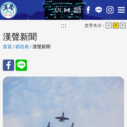
EN
:::
文字大小：
小
中
大
漢聲新聞
首頁
/
節目表
/
漢聲新聞
分享
分享
至
至
Fac
Line
eBo
ok