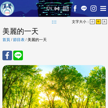
EN
:::
文字大小：
小
中
大
美麗的一天
首頁
/
節目表
/
美麗的一天
分享
分享
至
至
Fac
Line
eBo
ok