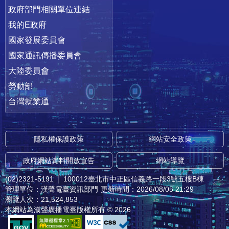
政府部門相關單位連結
我的E政府
國家發展委員會
國家通訊傳播委員會
大陸委員會
勞動部
台灣就業通
隱私權保護政策
網站安全政策
政府網站資料開放宣告
網站導覽
(02)2321-5191
│
100012臺北市中正區信義路一段3號五樓B棟
管理單位：漢聲電臺資訊部門
更新時間：2026/08/05 21:29
瀏覽人次：21,524,853
本網站為漢聲廣播電臺版權所有 © 2026