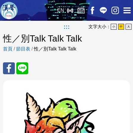
EN
:::
文字大小：
小
中
大
性／別Talk Talk Talk
首頁
/
節目表
/
性／別Talk Talk Talk
分享
分享
至
至
Fac
Line
eBo
ok