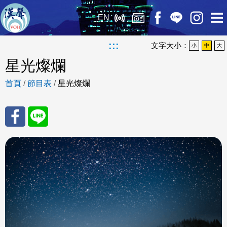
EN
:::
文字大小：
小
中
大
星光燦爛
首頁
/
節目表
/
星光燦爛
分享
分享
至
至
Fac
Line
eBo
ok