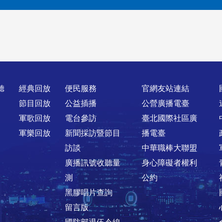
聽
經典回放
便民服務
官網友站連結
節目回放
公益插播
公營廣播電臺
軍歌回放
電台參訪
臺北國際社區廣
軍樂回放
新聞採訪暨節目
播電臺
訪談
中華職棒大聯盟
廣播訊號收聽量
身心障礙者權利
測
公約
黑膠唱片查詢
留言版