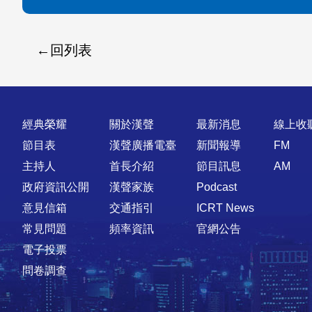
回列表
快速連結
經典榮耀
關於漢聲
最新消息
線上收
節目表
漢聲廣播電臺
新聞報導
FM
主持人
首長介紹
節目訊息
AM
政府資訊公開
漢聲家族
Podcast
意見信箱
交通指引
ICRT News
常見問題
頻率資訊
官網公告
電子投票
問卷調查