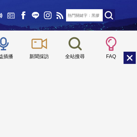
文字大小：
小
中
大
益插播
新聞採訪
全站搜尋
FAQ