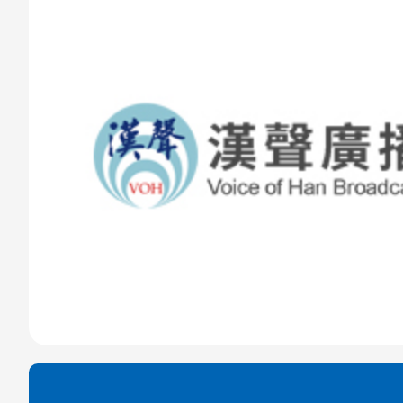
至
至
Fac
Line
eBo
ok