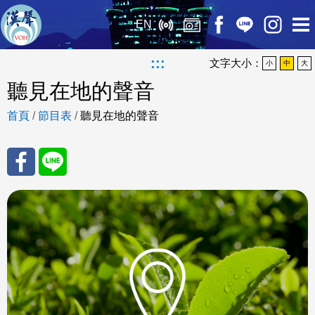
EN
:::
文字大小：
小
中
大
聽見在地的聲音
首頁
/
節目表
/
聽見在地的聲音
分享
分享
至
至
Fac
Line
eBo
ok