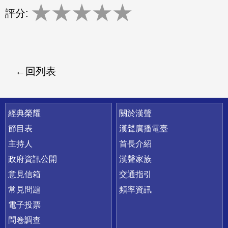
★
★
★
★
★
評分:
回列表
快速連結
經典榮耀
關於漢聲
節目表
漢聲廣播電臺
主持人
首長介紹
政府資訊公開
漢聲家族
意見信箱
交通指引
常見問題
頻率資訊
電子投票
問卷調查