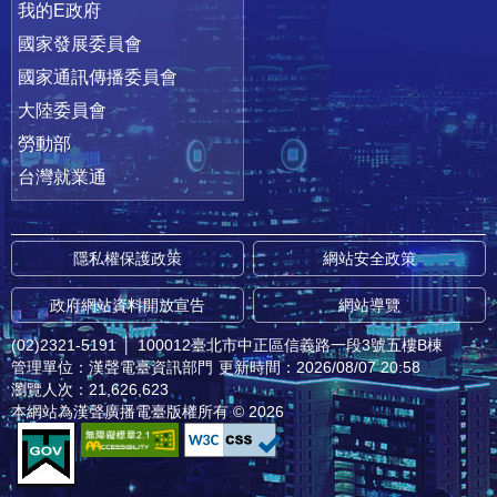
我的E政府
國家發展委員會
國家通訊傳播委員會
大陸委員會
勞動部
台灣就業通
隱私權保護政策
網站安全政策
政府網站資料開放宣告
網站導覽
(02)2321-5191
│
100012臺北市中正區信義路一段3號五樓B棟
管理單位：漢聲電臺資訊部門
更新時間：2026/08/07 20:58
瀏覽人次：21,626,623
本網站為漢聲廣播電臺版權所有 © 2026