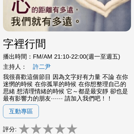
字裡行間
播出時間：
FM/AM 21:10-22:00(週一至週五)
主持人：
許二尹
我很喜歡這個節目 因為文字好有力量 不論 在你
迷惘的時候 在你孤單的時候 在你想整理自己的
思緒 想清理情緒的時候 它～都是最安靜 卻也是
最有影響力的朋友⋯⋯ 請加入我們吧！！
互動專區
★
★
★
★
★
評分: