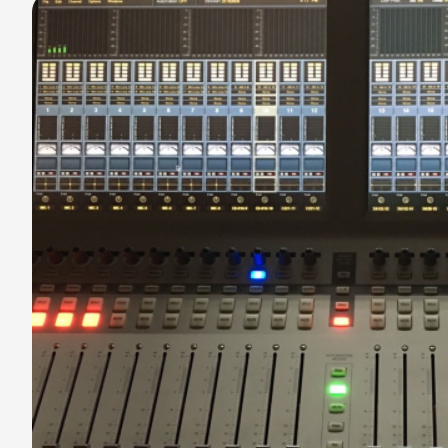
分享
分享
至
至
Fac
Line
eBo
ok