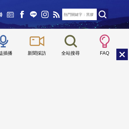
文字大小：
小
中
大
益插播
新聞採訪
全站搜尋
FAQ