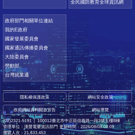
全民國防教育全球資訊網
政府部門相關單位連結
我的E政府
國家發展委員會
國家通訊傳播委員會
大陸委員會
勞動部
台灣就業通
隱私權保護政策
網站安全政策
政府網站資料開放宣告
網站導覽
(02)2321-5191
│
100012臺北市中正區信義路一段3號五樓B棟
管理單位：漢聲電臺資訊部門
更新時間：2026/08/08 08:09
瀏覽人次：21,633,453