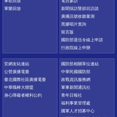
軍歌回放
電台參訪
軍樂回放
新聞採訪暨節目訪談
廣播訊號收聽量測
黑膠唱片查詢
留言版
國防部退伍令線上申請
行政院線上申辦
官網友站連結
國防部相關單位連結
公營廣播電臺
中華民國國防部
臺北國際社區廣播電臺
政戰資訊服務網
中華職棒大聯盟
軍事新聞通訊社
身心障礙者權利公約
青年日報社
福利事業管理處
國軍人才招募中心