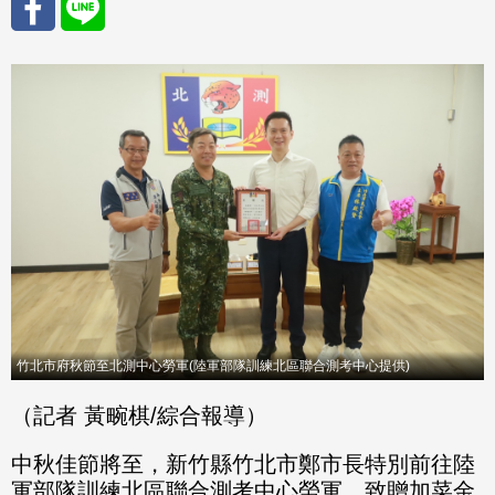
分享
分享
至
至
Fac
Line
eBo
ok
竹北市府秋節至北測中心勞軍(陸軍部隊訓練北區聯合測考中心提供)
（記者 黃畹棋/綜合報導）
中秋佳節將至，新竹縣竹北市鄭市長特別前往陸
軍部隊訓練北區聯合測考中心勞軍，致贈加菜金