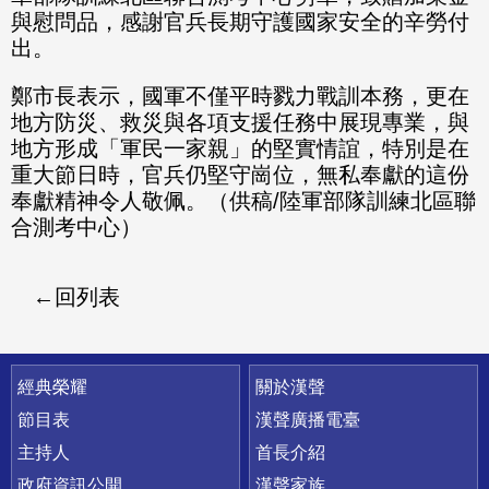
與慰問品，感謝官兵長期守護國家安全的辛勞付
出。
鄭市長表示，國軍不僅平時戮力戰訓本務，更在
地方防災、救災與各項支援任務中展現專業，與
地方形成「軍民一家親」的堅實情誼，特別是在
重大節日時，官兵仍堅守崗位，無私奉獻的這份
奉獻精神令人敬佩。（供稿/陸軍部隊訓練北區聯
合測考中心）
回列表
快速連結
經典榮耀
關於漢聲
節目表
漢聲廣播電臺
主持人
首長介紹
政府資訊公開
漢聲家族