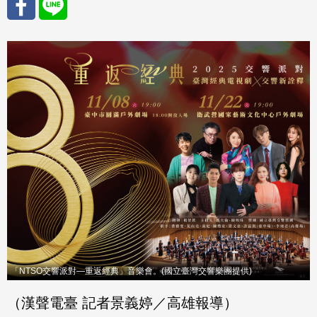
分享
分享
至
至
Fac
Line
eBo
ok
「NTSO交響派對—重返經典」音樂會。(國立臺灣交響樂團提供)
（漢聲電臺 記者景義婷／高雄報導）