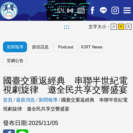
EN
:::
文字大小：
小
中
大
新聞報導
節目訊息
Podcast
ICRT News
官網公告
國臺交重返經典 串聯半世紀電
視劇旋律 邀全民共享交響盛宴
首頁
/
最新消息
/
新聞報導
/
國臺交重返經典 串聯半世紀電
視劇旋律 邀全民共享交響盛宴
發布日期:
2025/11/05