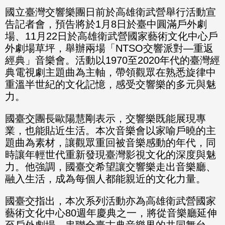
國立臺灣交響樂團日前於高雄衛武營舉行活動宣
告記者會，預告將於1月8日於臺中圓滿戶外劇
場、11月22日於高雄衛武營國家藝術文化中心戶
外劇場草坪，舉辦兩場「NTSO交響派對—重返
經典」音樂會。活動以1970至2020年代的臺灣經
典電視劇主題曲為主軸，帶領觀眾在熟悉旋律中
重溫半世紀的文化記憶，感受交響樂的多元與魅
力。
國臺交團長歐陽慧剛表示，交響樂既能展現專
業，也能貼近生活。本次音樂會以家喻戶曉的主
題曲為素材，讓觀眾重回被音樂感動的年代，同
時讓年輕世代重新發現臺灣影視文化的深度與魅
力。他強調，國臺交希望讓交響樂走出音樂廳、
融入生活，成為每個人都能親近的文化力量。
國臺交指出，本次系列活動亦為高雄衛武營國家
藝術文化中心80週年慶典之一，將從音樂廳延伸