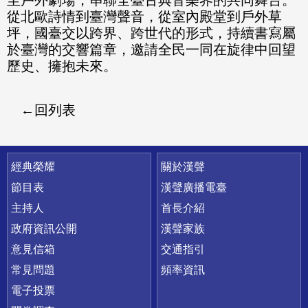
至戶外劇場，串聯全臺古典音樂界的共同舞台。
從北歐詩情到臺灣聲音，從室內殿堂到戶外草
坪，國臺交以跨界、跨世代的形式，持續書寫屬
於臺灣的交響篇章，邀請全民一同在旋律中回望
歷史、擁抱未來。
回列表
快速連結
經典榮耀
關於漢聲
節目表
漢聲廣播電臺
主持人
首長介紹
政府資訊公開
漢聲家族
意見信箱
交通指引
常見問題
頻率資訊
電子投票