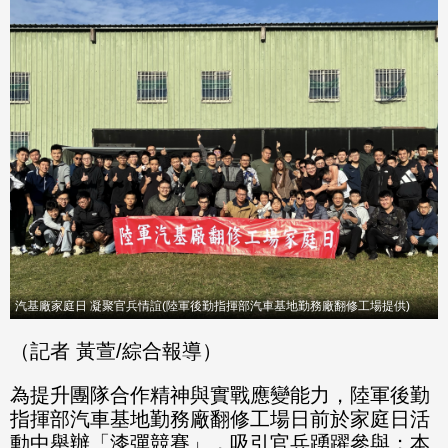
分享
分享
至
至
Fac
Line
eBo
ok
汽基廠家庭日 凝聚官兵情誼(陸軍後勤指揮部汽車基地勤務廠翻修工場提供)
（記者 黃萱/綜合報導）
為提升團隊合作精神與實戰應變能力，陸軍後勤
指揮部汽車基地勤務廠翻修工場日前於家庭日活
動中舉辦「漆彈競賽」，吸引官兵踴躍參與；本