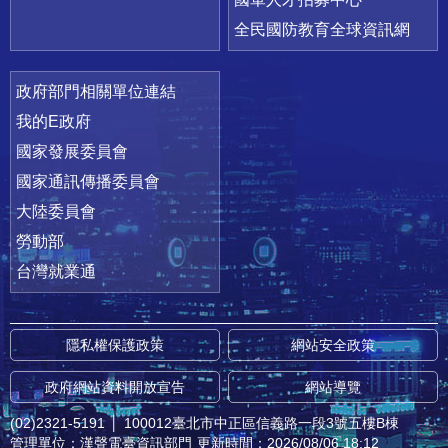
全民國防教育全球資訊網
政府部門相關單位連結
我的E政府
國家發展委員會
國家通訊傳播委員會
大陸委員會
勞動部
台灣就業通
隱私權保護政策
網站安全政策
政府網站資料開放宣告
網站導覽
(02)2321-5191
│
100012臺北市中正區信義路一段3號五樓B棟
管理單位：漢聲電臺資訊部門
更新時間：2026/08/06 18:12