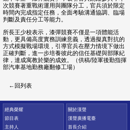
次競賽著重戰術運用與團隊分工，官兵須於限定
時間內完成指定任務，全面考驗溝通協調、臨場
判斷及責任分工等能力。
所長王少校表示，漆彈競賽不僅是一項體能活
動，更具備高度實務訓練意義，透過擬真對抗的
方式模擬戰場環境，引導官兵在壓力情境下做出
正確判斷，進一步培養彼此的信任基礎與部隊紀
律，達成寓教於樂的成效。（供稿/陸軍後勤指揮
部汽車基地勤務廠翻修工場）
回列表
快速連結
經典榮耀
關於漢聲
節目表
漢聲廣播電臺
主持人
首長介紹