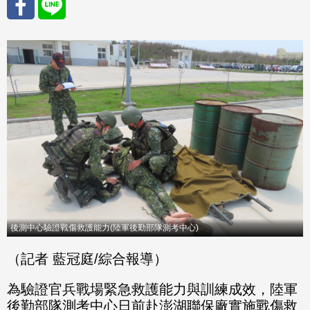
分享
分享
至
至
Fac
Line
eBo
ok
後測中心驗證戰傷救護能力(陸軍後勤部隊測考中心)
（記者 藍冠庭/綜合報導）
為驗證官兵戰場緊急救護能力與訓練成效，陸軍
後勤部隊測考中心日前赴澎湖聯保廠實施戰傷救