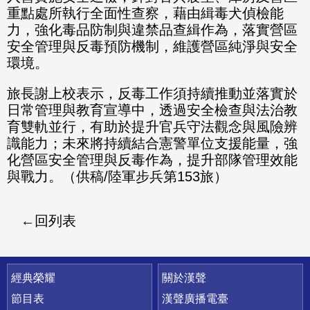
重點處所執行全面性查察，藉由緝毒犬偵檢能
力，強化毒品防制與違禁品查緝作為，落實營區
安全管理與反毒預防機制，維護營區純淨與安全
環境。
旅長謝上校表示，反毒工作須持續推動並落實於
日常管理與教育宣導中，透過安全檢查與法治教
育雙軌並行，有助於提升官兵守法觀念與風險辨
識能力；未來將持續結合憲警單位支援能量，強
化營區安全管理與反毒作為，提升部隊管理效能
與戰力。（供稿/陸軍步兵第153旅）
回列表
快速連結
經典榮耀
關於漢聲
節目表
漢聲廣播電臺