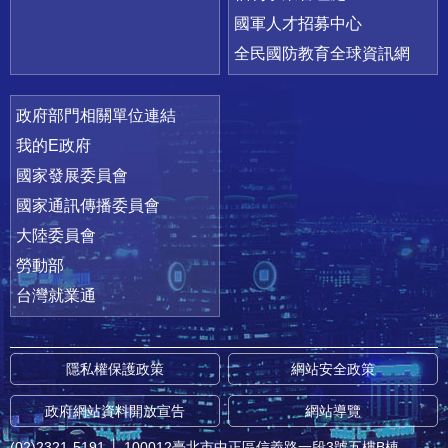
國軍人才招募中心
全民國防教育全球資訊網
政府部門相關單位連結
我的E政府
國家發展委員會
國家通訊傳播委員會
大陸委員會
勞動部
台灣就業通
隱私權保護政策
網站安全政策
政府網站資料開放宣告
網站導覽
(02)2321-5191
│
100012臺北市中正區信義路一段3號五樓B棟