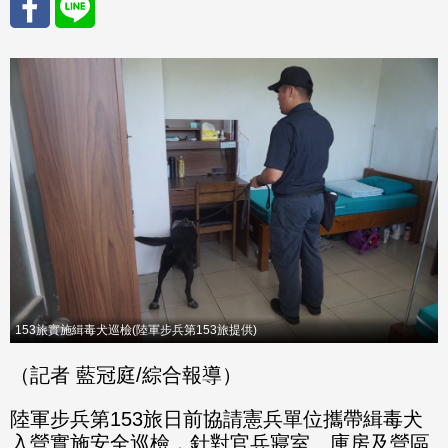
分享
分享
至
至
Fac
Line
eBo
ok
153旅實施緝毒犬巡檢(陸軍步兵第153旅提供)
（記者 藍冠庭/綜合報導）
陸軍步兵第153旅日前協請憲兵單位攜帶緝毒犬
入營實施安全巡檢，針對官兵寢室、庫房及營區