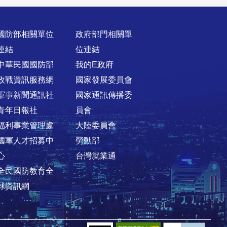
國防部相關單位
政府部門相關單
連結
位連結
中華民國國防部
我的E政府
政戰資訊服務網
國家發展委員會
軍事新聞通訊社
國家通訊傳播委
青年日報社
員會
福利事業管理處
大陸委員會
國軍人才招募中
勞動部
心
台灣就業通
全民國防教育全
球資訊網