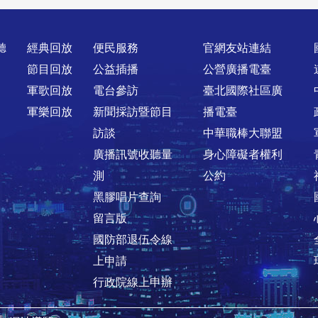
聽
經典回放
便民服務
官網友站連結
節目回放
公益插播
公營廣播電臺
軍歌回放
電台參訪
臺北國際社區廣
軍樂回放
新聞採訪暨節目
播電臺
訪談
中華職棒大聯盟
廣播訊號收聽量
身心障礙者權利
測
公約
黑膠唱片查詢
留言版
國防部退伍令線
上申請
行政院線上申辦