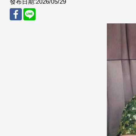
發布日期:
2026/05/29
分享
分享
至
至
Fac
Line
eBo
ok