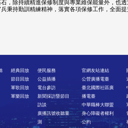
基石，除持續精進保修制度與專業維保能量外，也透
官兵秉持勤訓精練精神，落實各項保修工作，全面提
聽
經典回放
便民服務
官網友站連結
節目回放
公益插播
公營廣播電臺
軍歌回放
電台參訪
臺北國際社區廣
軍樂回放
新聞採訪暨節目
播電臺
訪談
中華職棒大聯盟
廣播訊號收聽量
身心障礙者權利
測
公約