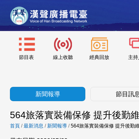
節目表
線上收聽
經典回放
主持
新聞報導
節目訊
564旅落實裝備保修 提升後勤
首頁
/
最新消息
/
新聞報導
/
564旅落實裝備保修 提升後勤