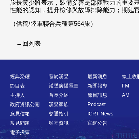
旅長黃少將表示，裝備妥善是部隊戰力的重要
性能的認知，提升檢修與故障排除能力；期勉
（供稿/陸軍聯合兵種第564旅）
回列表
快速連結
經典榮耀
關於漢聲
最新消息
線上收
節目表
漢聲廣播電臺
新聞報導
FM
主持人
首長介紹
節目訊息
AM
政府資訊公開
漢聲家族
Podcast
意見信箱
交通指引
ICRT News
常見問題
頻率資訊
官網公告
電子投票