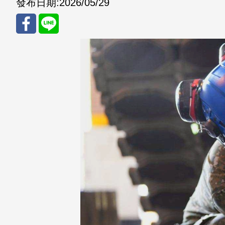
發布日期:
2026/05/29
分享
分享
至
至
Fac
Line
eBo
ok