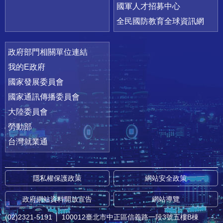
國軍人才招募中心
全民國防教育全球資訊網
政府部門相關單位連結
我的E政府
國家發展委員會
國家通訊傳播委員會
大陸委員會
勞動部
台灣就業通
隱私權保護政策
網站安全政策
政府網站資料開放宣告
網站導覽
(02)2321-5191
│
100012臺北市中正區信義路一段3號五樓B棟