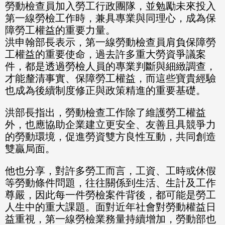
勞動檢查員加入勞工行政團隊，並勉勵未來投入
第一線勞檢工作時，兼具專業與同理心，成為保
障勞工權益的重要力量。
洪申翰部長表示，第一線勞動檢查員肩負保障勞
工權益的重要使命，過去許多重大勞資爭議案
件，都是透過勞檢人員的專業判斷與細緻調查，
才能釐清事實、保障勞工權益，而這些寶貴經驗
也成為後續制度修正與政策精進的重要基礎。
洪部長指出，勞動檢查工作除了維護勞工權益
外，也應協助企業建立更安全、友善且具競爭力
的勞動環境，促進勞資雙方良性互動，共同創造
雙贏局面。
他也分享，對許多勞工而言，工資、工時或休假
等勞動條件問題，往往關係到生活、生計及工作
尊嚴，因此每一件勞檢案件背後，都可能是勞工
人生中的重大課題。面對近年社會對勞動權益日
益重視，第一線勞檢業務量持續增加，勞動部也