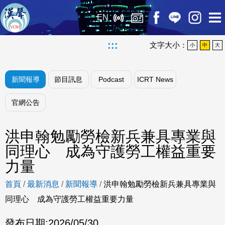
EN
:::
文字大小：
小
中
大
新聞報導
節目訊息
Podcast
ICRT News
官網公告
洪申翰勉勵勞檢新兵兼具專業與
同理心 成為守護勞工權益重要
力量
首頁
/
最新消息
/
新聞報導
/
洪申翰勉勵勞檢新兵兼具專業與
同理心 成為守護勞工權益重要力量
發布日期:
2026/05/30