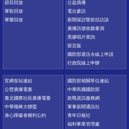
節目回放
公益插播
軍歌回放
電台參訪
軍樂回放
新聞採訪暨節目訪談
廣播訊號收聽量測
黑膠唱片查詢
留言版
國防部退伍令線上申請
行政院線上申辦
官網友站連結
國防部相關單位連結
公營廣播電臺
中華民國國防部
臺北國際社區廣播電臺
政戰資訊服務網
中華職棒大聯盟
軍事新聞通訊社
身心障礙者權利公約
青年日報社
福利事業管理處