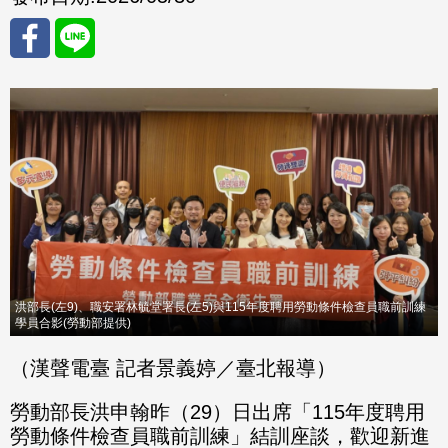
分享
分享
至
至
Fac
Line
eBo
ok
洪部長(左9)、職安署林毓堂署長(左5)與115年度聘用勞動條件檢查員職前訓練
學員合影(勞動部提供)
（漢聲電臺 記者景義婷／臺北報導）
勞動部長洪申翰昨（29）日出席「115年度聘用
勞動條件檢查員職前訓練」結訓座談，歡迎新進