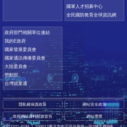
國軍人才招募中心
全民國防教育全球資訊網
政府部門相關單位連結
我的E政府
國家發展委員會
國家通訊傳播委員會
大陸委員會
勞動部
台灣就業通
隱私權保護政策
網站安全政策
政府網站資料開放宣告
網站導覽
(02)2321-5191
│
100012臺北市中正區信義路一段3號五樓B棟