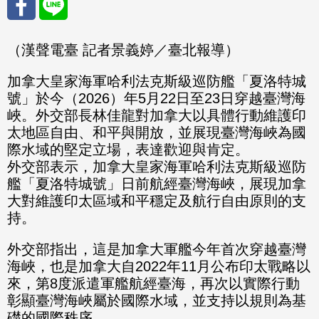
分享
分享
（漢聲電臺 記者景義婷／臺北報導）
至
至
加拿大皇家海軍哈利法克斯級巡防艦「夏洛特城
號」於今（2026）年5月22日至23日穿越臺灣海
Fac
Line
峽。外交部長林佳龍對加拿大以具體行動維護印
eBo
太地區自由、和平與開放，並展現臺灣海峽為國
際水域的堅定立場，表達歡迎與肯定。
ok
外交部表示，加拿大皇家海軍哈利法克斯級巡防
艦「夏洛特城號」日前航經臺灣海峽，展現加拿
大對維護印太區域和平穩定及航行自由原則的支
持。
外交部指出，這是加拿大軍艦今年首次穿越臺灣
海峽，也是加拿大自2022年11月公布印太戰略以
來，第8度派遣軍艦航經臺海，再次以實際行動
彰顯臺灣海峽屬於國際水域，並支持以規則為基
礎的國際秩序。