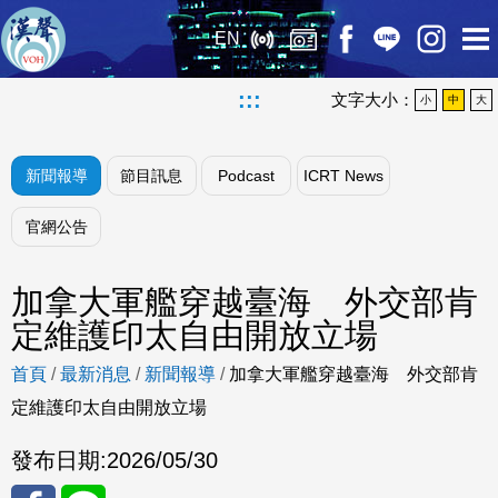
EN
:::
文字大小：
小
中
大
新聞報導
節目訊息
Podcast
ICRT News
官網公告
加拿大軍艦穿越臺海 外交部肯
定維護印太自由開放立場
首頁
/
最新消息
/
新聞報導
/
加拿大軍艦穿越臺海 外交部肯
定維護印太自由開放立場
發布日期:
2026/05/30