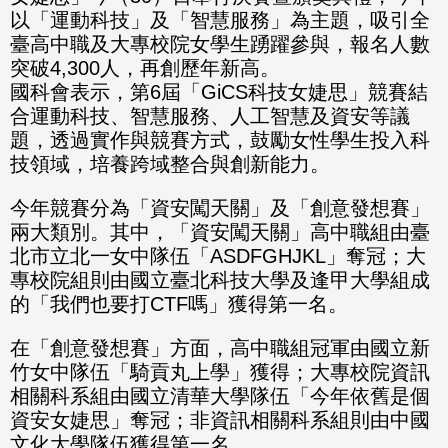
以「運動科技」及「智慧服務」為主題，吸引全
臺高中職及大專校院女學生踴躍參與，報名人數
突破4,300人，再創歷年新高。
國科會表示，第6屆「GiCS科技女婕思」競賽結
合運動科技、智慧服務、人工智慧及資安等議
題，透過實作與競賽方式，鼓勵女性學生投入科
技領域，培養跨域整合與創新能力。
今年競賽分為「資安闖天關」及「創意發想賽」
兩大類別。其中，「資安闖天關」高中職組由臺
北市立北一女中隊伍「ASDFGHJKL」奪冠；大
專校院組則由國立臺北科技大學及逢甲大學組成
的「我們也要打CTF嗎」獲得第一名。
在「創意發想賽」方面，高中職組冠軍由國立新
竹女中隊伍「騎貢丸上學」獲得；大專校院資訊
相關科系組由國立清華大學隊伍「今年依舊是個
資安女婕思」奪冠；非資訊相關科系組則由中國
文化大學隊伍獲得第一名。