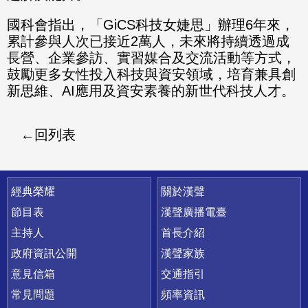
國科會指出，「GiCS科技女婕思」辦理6年來，
累計參與人次已接近2萬人，未來將持續透過成
長營、企業參訪、實習媒合及交流活動等方式，
鼓勵更多女性投入科技與資安領域，培育兼具創
新思維、AI應用及資安素養的新世代科技人才。
回列表
快速連結
經典榮耀
關於漢聲
節目表
漢聲廣播電臺
主持人
首長介紹
政府資訊公開
漢聲家族
意見信箱
交通指引
常見問題
頻率資訊