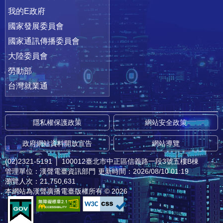
我的E政府
國家發展委員會
國家通訊傳播委員會
大陸委員會
勞動部
台灣就業通
隱私權保護政策
網站安全政策
政府網站資料開放宣告
網站導覽
(02)2321-5191
│
100012臺北市中正區信義路一段3號五樓B棟
管理單位：漢聲電臺資訊部門
更新時間：2026/08/10 01:19
瀏覽人次：21,750,631
本網站為漢聲廣播電臺版權所有 © 2026