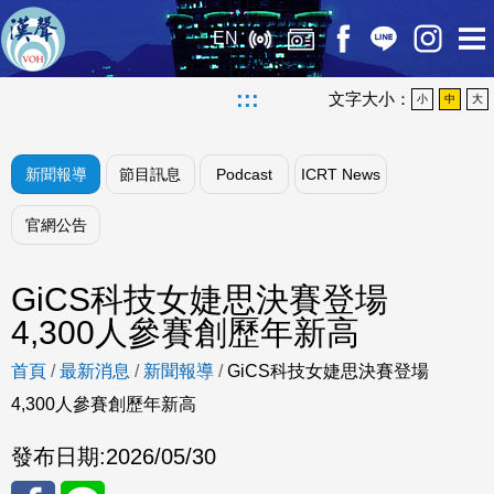
EN
:::
文字大小：
小
中
大
新聞報導
節目訊息
Podcast
ICRT News
官網公告
GiCS科技女婕思決賽登場
4,300人參賽創歷年新高
首頁
/
最新消息
/
新聞報導
/
GiCS科技女婕思決賽登場
4,300人參賽創歷年新高
發布日期:
2026/05/30