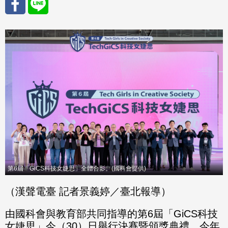
分享
分享
至
至
Fac
Line
eBo
ok
第6屆「GiCS科技女婕思」全體合影。(國科會提供)
（漢聲電臺 記者景義婷／臺北報導）
由國科會與教育部共同指導的第6屆「GiCS科技
女婕思」今（30）日舉行決賽暨頒獎典禮，今年