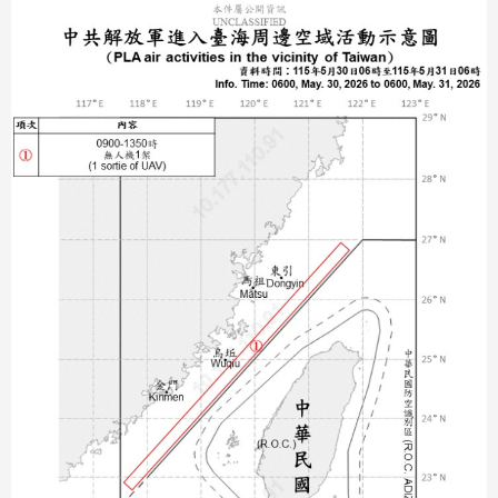
分享
分享
至
至
Fac
Line
eBo
ok