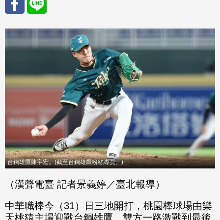
分享
分享
至
至
Fac
Line
eBo
ok
台鋼雄鷹陳宇宏。(截至台鋼雄鷹粉絲專頁。)
（漢聲電臺 記者景義婷／臺北報導）
中華職棒今（31）日三地開打，桃園棒球場由樂
天桃猿主場迎戰台鋼雄鷹。雙方一路激戰到最後