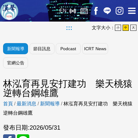
EN
:::
文字大小：
小
中
大
新聞報導
節目訊息
Podcast
ICRT News
官網公告
林泓育再見安打建功 樂天桃猿
逆轉台鋼雄鷹
首頁
/
最新消息
/
新聞報導
/
林泓育再見安打建功 樂天桃猿
逆轉台鋼雄鷹
發布日期:
2026/05/31