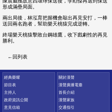
陳晨威獲故意四壞球保送後，李勛傑再選到保送
形成滿壘局面。
兩出局後，林泓育把握機會敲出再見安打，一棒
送回兩名跑者，幫助樂天桃猿完成逆轉。
終場樂天桃猿擊敗台鋼雄鷹，收下戲劇性的再見
勝利。
回列表
快速連結
經典榮耀
關於漢聲
節目表
漢聲廣播電臺
主持人
首長介紹
政府資訊公開
漢聲家族
意見信箱
交通指引