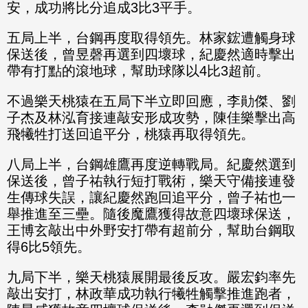
安，成功將比分追成3比3平手。
五局上半，台鋼再度取得領先。林家鋐遭觸身球
保送後，曾昱磬再選到四壞球，紀慶然適時擊出
帶有打點的滾地球，幫助球隊以4比3超前。
不過樂天桃猿在五局下半立即回應，李勛傑、劉
子杰及林泓育接連敲安形成攻勢，陳佳樂擊出高
飛犧牲打送回追平分，桃猿再取得領先。
八局上半，台鋼雄鷹再度逆轉戰局。紀慶然選到
保送後，曾子祐執行短打戰術，樂天守備接連發
生傳球失誤，讓紀慶然跑回追平分，曾子祐也一
舉推進至三壘。隨後魔鷹獲得故意四壞球保送，
王博玄敲出中外野安打帶有超前分，幫助台鋼取
得6比5領先。
九局下半，樂天桃猿展開最後反攻。嚴宏鈞率先
敲出安打，林政華成功執行犧牲觸擊推進跑者，