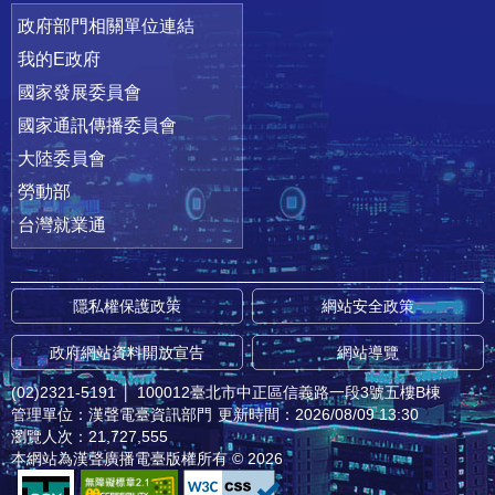
政府部門相關單位連結
我的E政府
國家發展委員會
國家通訊傳播委員會
大陸委員會
勞動部
台灣就業通
隱私權保護政策
網站安全政策
政府網站資料開放宣告
網站導覽
(02)2321-5191
│
100012臺北市中正區信義路一段3號五樓B棟
管理單位：漢聲電臺資訊部門
更新時間：2026/08/09 13:30
瀏覽人次：21,727,555
本網站為漢聲廣播電臺版權所有 © 2026