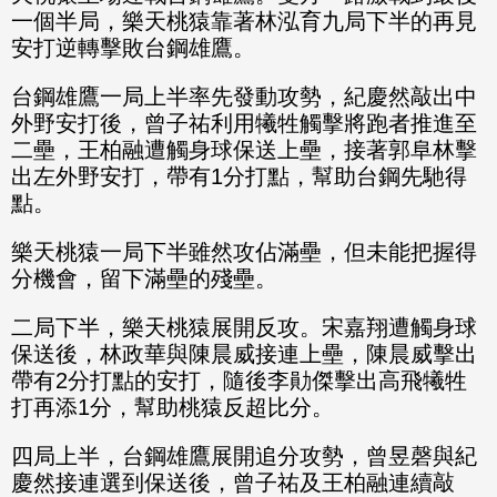
一個半局，樂天桃猿靠著林泓育九局下半的再見
安打逆轉擊敗台鋼雄鷹。
台鋼雄鷹一局上半率先發動攻勢，紀慶然敲出中
外野安打後，曾子祐利用犧牲觸擊將跑者推進至
二壘，王柏融遭觸身球保送上壘，接著郭阜林擊
出左外野安打，帶有1分打點，幫助台鋼先馳得
點。
樂天桃猿一局下半雖然攻佔滿壘，但未能把握得
分機會，留下滿壘的殘壘。
二局下半，樂天桃猿展開反攻。宋嘉翔遭觸身球
保送後，林政華與陳晨威接連上壘，陳晨威擊出
帶有2分打點的安打，隨後李勛傑擊出高飛犧牲
打再添1分，幫助桃猿反超比分。
四局上半，台鋼雄鷹展開追分攻勢，曾昱磬與紀
慶然接連選到保送後，曾子祐及王柏融連續敲