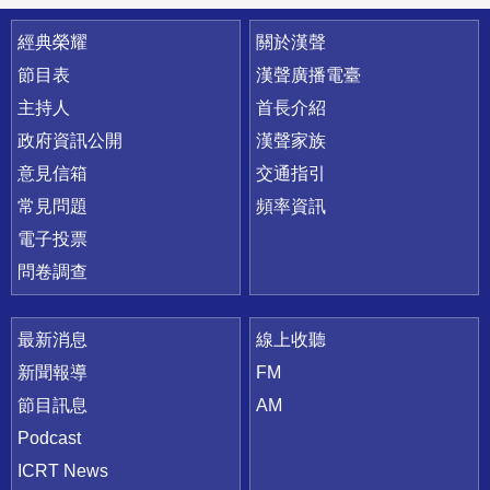
快速連結
經典榮耀
關於漢聲
節目表
漢聲廣播電臺
主持人
首長介紹
政府資訊公開
漢聲家族
意見信箱
交通指引
常見問題
頻率資訊
電子投票
問卷調查
最新消息
線上收聽
新聞報導
FM
節目訊息
AM
Podcast
ICRT News