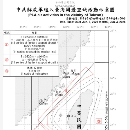
分享
分享
至
至
Fac
Line
eBo
ok