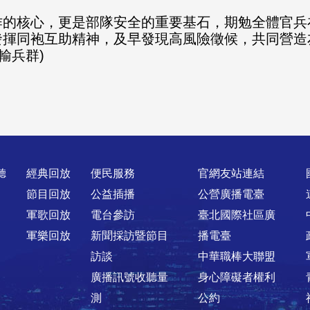
作的核心，更是部隊安全的重要基石，期勉全體官兵
發揮同袍互助精神，及早發現高風險徵候，共同營造
輸兵群)
聽
經典回放
便民服務
官網友站連結
節目回放
公益插播
公營廣播電臺
軍歌回放
電台參訪
臺北國際社區廣
軍樂回放
新聞採訪暨節目
播電臺
訪談
中華職棒大聯盟
廣播訊號收聽量
身心障礙者權利
測
公約