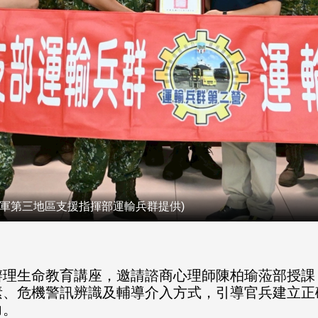
軍第三地區支援指揮部運輸兵群提供)
辦理生命教育講座，邀請諮商心理師陳柏瑜蒞部授課
素、危機警訊辨識及輔導介入方式，引導官兵建立正
力。