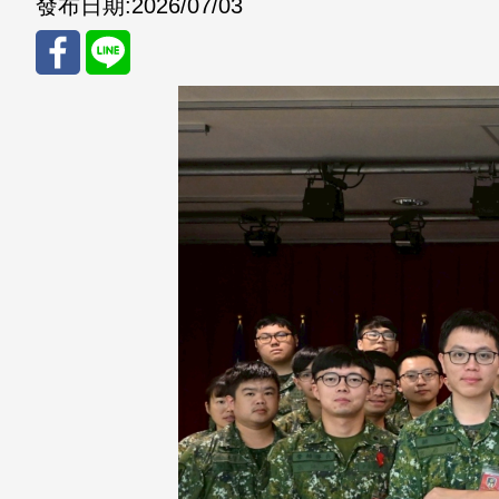
發布日期:
2026/07/03
分享
分享
至
至
Fac
Line
eBo
ok