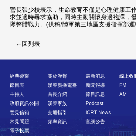
營長張少校表示，生命教育不僅是心理健康工
求並適時尋求協助，同時主動關懷身邊袍澤，
隊整體戰力。(供稿/陸軍第三地區支援指揮部運
回列表
快速連結
經典榮耀
關於漢聲
最新消息
線上收
節目表
漢聲廣播電臺
新聞報導
FM
主持人
首長介紹
節目訊息
AM
政府資訊公開
漢聲家族
Podcast
意見信箱
交通指引
ICRT News
常見問題
頻率資訊
官網公告
電子投票