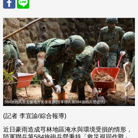
分享
分享
至
至
Fac
Line
eBo
ok
584旅砲兵營支援地方災後復原(陸軍聯兵第584旅砲兵營提供)
(記者 李宜諭/綜合報導)
近日豪雨造成芎林地區淹水與環境受損的情形，
陸軍聯兵第584旅砲兵營秉持「救災視同作戰」