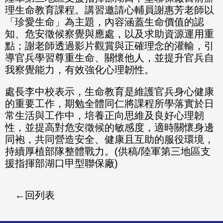
理生命教育課程。講習邀請心輔員謝惠芳老師以
「珍愛生命」為主題，內容涵蓋生命價值的認
知、危安徵候察覺與應處，以及求助資源運用重
點；謝老師透過影片觀賞與正確理念的灌輸，引
導官兵學習尊重生命、關懷他人，並提升官兵自
我察覺能力，有效強化心理韌性。
處長李中校表示，生命教育是維護官兵身心健康
的重要工作，期勉全體同仁將課程所學落實於日
常生活與工作中，培養正向思維及良好心理韌
性，並提高對危安徵候的敏感度，適時關懷身邊
同袍，共同營造安全、健康且互助的服役環境，
持續厚植部隊整體戰力。(供稿/陸軍第三地區支
援指揮部湖口甲型聯保廠)
回列表