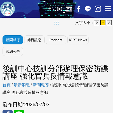
EN
:::
文字大小：
小
中
大
新聞報導
節目訊息
Podcast
ICRT News
官網公告
後訓中心技訓分部辦理保密防諜
講座 強化官兵反情報意識
首頁
/
最新消息
/
新聞報導
/
後訓中心技訓分部辦理保密防諜
講座 強化官兵反情報意識
發布日期:
2026/07/03