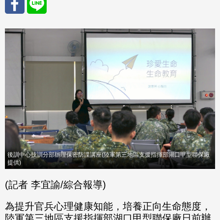
分享
分享
至
至
Fac
Line
eBo
ok
後訓中心技訓分部辦理保密防諜講座(陸軍第三地區支援指揮部湖口甲型聯保廠
提供)
(記者 李宜諭/綜合報導)
為提升官兵心理健康知能，培養正向生命態度，
陸軍第三地區支援指揮部湖口甲型聯保廠日前辦