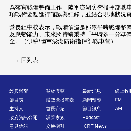
為落實戰備整備工作，陸軍澎湖防衛指揮部戰
項戰術要點進行確認與紀錄，並結合現地狀況
營長鍾中校表示，戰備偵巡是部隊平時戰備整
及應變能力。未來將持續秉持「平時多一分準
全。（供稿/陸軍澎湖防衛指揮部戰車營）
回列表
快速連結
經典榮耀
關於漢聲
最新消息
線上收
節目表
漢聲廣播電臺
新聞報導
FM
主持人
首長介紹
節目訊息
AM
政府資訊公開
漢聲家族
Podcast
意見信箱
交通指引
ICRT News