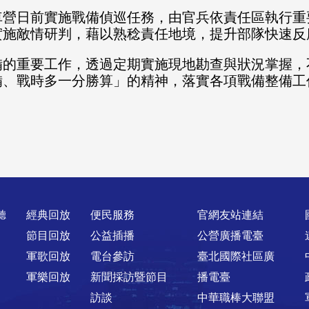
車營日前實施戰備偵巡任務，由官兵依責任區執行重
實施敵情研判，藉以熟稔責任地境，提升部隊快速反
備的重要工作，透過定期實施現地勘查與狀況掌握，
備、戰時多一分勝算」的精神，落實各項戰備整備工
聽
經典回放
便民服務
官網友站連結
節目回放
公益插播
公營廣播電臺
軍歌回放
電台參訪
臺北國際社區廣
軍樂回放
新聞採訪暨節目
播電臺
訪談
中華職棒大聯盟