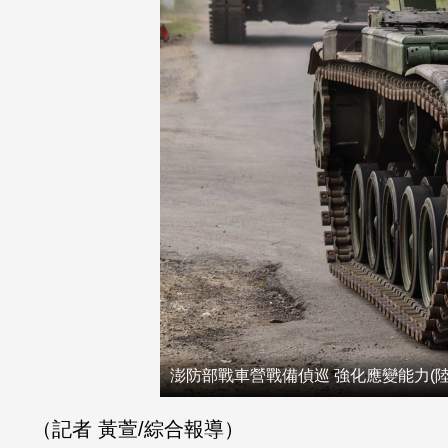
澎防部戰車營戰備偵巡 強化應變能力(
（記者 黃萱/綜合報導）