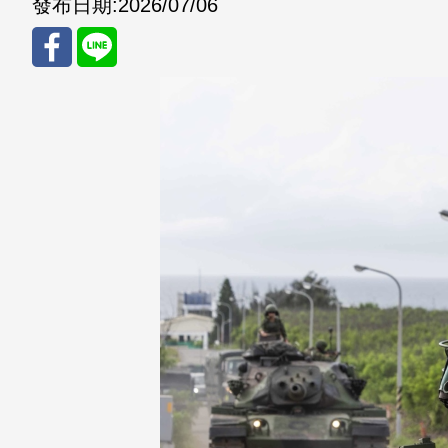
發布日期:
2026/07/06
分享
分享
至
至
Fac
Line
eBo
ok