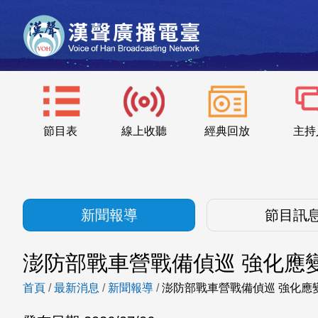
節目表
線上收聽
經典回放
主持
新聞報導
節目訊
澎防部戰車營戰備偵巡 強化應
首頁
/
最新消息
/
新聞報導
/
澎防部戰車營戰備偵巡 強化應