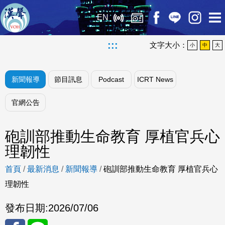
EN
:::
文字大小：
小
中
大
新聞報導
節目訊息
Podcast
ICRT News
官網公告
砲訓部推動生命教育 厚植官兵心
理韌性
首頁
/
最新消息
/
新聞報導
/
砲訓部推動生命教育 厚植官兵心
理韌性
發布日期:
2026/07/06