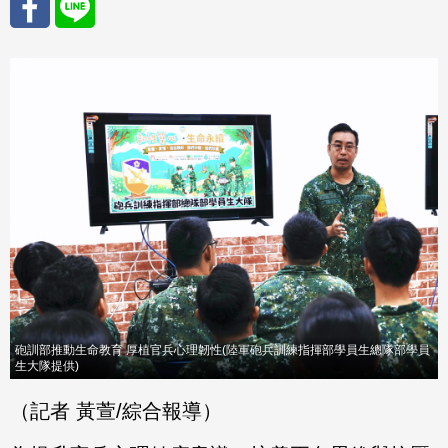
分享
分享
至
至
Fac
Line
eBo
ok
砲訓部推動生命教育 厚植官兵心理韌性(陸軍砲兵訓練指揮部學員生總隊部學員
生大隊提供)
（記者 黃萱/綜合報導）