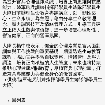
為提升官兵心理健康意識，培養正向思維與抗壓
能力，陸軍砲兵訓練指揮部學員生總隊部學員生
大隊日前辦理生命教育專題講座，以「韌性築
心・生命永續」為主題，藉由分享生命教育理
念、壓力調適技巧及情緒管理方式，引導官兵建
立正確人生觀與價值觀，進一步增進心理韌性，
營造健康、正向的營區氛圍。
大隊長楊中校表示，健全的心理素質是官兵面對
訓練與工作挑戰的重要基礎，期望透過生命教育
課程，協助官兵學習自我覺察、情緒管理及壓力
調適，培養正向積極的人生態度，未來也將持續
推動心理健康相關教育，厚植官兵心理能量，打
造兼具專業能力與健全身心的優質國軍。
（供稿/陸軍砲兵訓練指揮部學員生總隊部學員生
大隊）
回列表