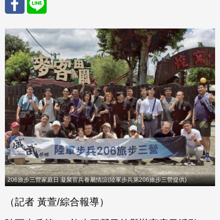
分享
分享
至
至
Fac
Line
eBo
ok
206旅步三營家庭日 凝聚官兵眷屬情誼(陸軍步兵第206旅步三營提供)
（記者 黃萱/綜合報導）