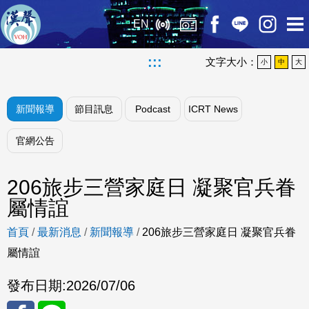
EN
:::
文字大小：
小
中
大
新聞報導
節目訊息
Podcast
ICRT News
官網公告
206旅步三營家庭日 凝聚官兵眷
屬情誼
首頁
/
最新消息
/
新聞報導
/
206旅步三營家庭日 凝聚官兵眷
屬情誼
發布日期:
2026/07/06