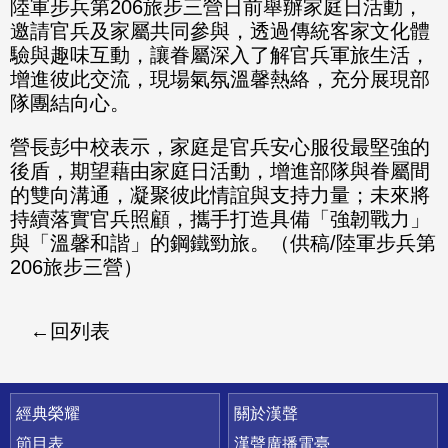
陸軍步兵第206旅步三營日前舉辦家庭日活動，
邀請官兵及家屬共同參與，透過傳統客家文化體
驗與趣味互動，讓眷屬深入了解官兵軍旅生活，
增進彼此交流，現場氣氛溫馨熱絡，充分展現部
隊團結向心。
營長彭中校表示，家庭是官兵安心服役最堅強的
後盾，期望藉由家庭日活動，增進部隊與眷屬間
的雙向溝通，凝聚彼此情誼與支持力量；未來將
持續落實官兵照顧，攜手打造具備「強韌戰力」
與「溫馨和諧」的鋼鐵勁旅。（供稿/陸軍步兵第
206旅步三營）
回列表
快速連結
經典榮耀
關於漢聲
節目表
漢聲廣播電臺