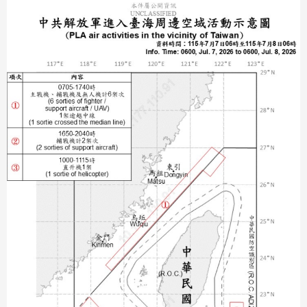
分享
分享
至
至
Fac
Line
eBo
ok