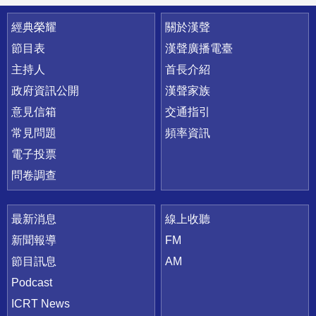
快速連結
經典榮耀
關於漢聲
節目表
漢聲廣播電臺
主持人
首長介紹
政府資訊公開
漢聲家族
意見信箱
交通指引
常見問題
頻率資訊
電子投票
問卷調查
最新消息
線上收聽
新聞報導
FM
節目訊息
AM
Podcast
ICRT News