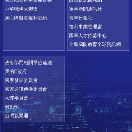
臺北國際社區廣播電臺
政戰資訊服務網
中華職棒大聯盟
軍事新聞通訊社
身心障礙者權利公約
青年日報社
福利事業管理處
國軍人才招募中心
全民國防教育全球資訊網
政府部門相關單位連結
我的E政府
國家發展委員會
國家通訊傳播委員會
大陸委員會
勞動部
台灣就業通