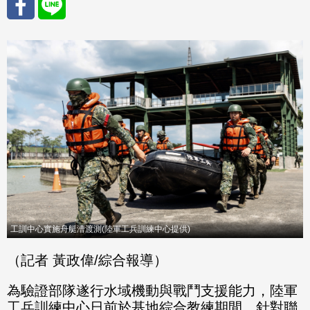
分享
分享
至
至
Fac
Line
eBo
ok
工訓中心實施舟艇漕渡測(陸軍工兵訓練中心提供)
（記者 黃政偉/綜合報導）
為驗證部隊遂行水域機動與戰鬥支援能力，陸軍
工兵訓練中心日前於基地綜合教練期間，針對聯