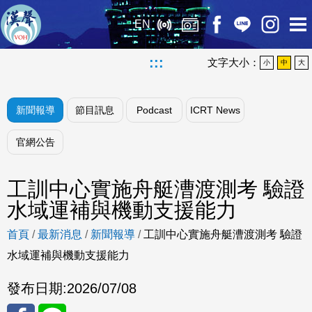
EN
:::
文字大小：
小
中
大
新聞報導
節目訊息
Podcast
ICRT News
官網公告
工訓中心實施舟艇漕渡測考 驗證
水域運補與機動支援能力
首頁
/
最新消息
/
新聞報導
/
工訓中心實施舟艇漕渡測考 驗證
水域運補與機動支援能力
發布日期:
2026/07/08