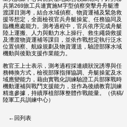
兵第269旅工兵連實施M字型偵察突擊舟舟艇漕
渡課目測考，結合水域偵察、物資運補及緊急救
援等想定，全面檢視官兵舟艇操駕、任務協同及
臨機應處能力。測考過程中，官兵依序完成舟艇
陸上運搬、人力與動力水上操行、救生繩袋救援
及漕渡物資運補等課目，並依作戰想定執行泛水
位置偵察、航線規劃及物資運送，驗證部隊水域
機動與後勤支援作業能力。
教官王上士表示，測考過程採連續狀況誘導與任
務轉換方式，檢視部隊指揮協調、舟艇操駕及水
域應變能力，藉由實戰化訓練驗證工兵部隊戰時
機動運補與戰鬥支援能力，並作為後續教育訓練
精進參據，持續厚植部隊整體作戰能量。（供稿/
陸軍工兵訓練中心）
回列表