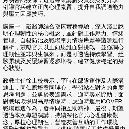
引導官兵建立正向心理素質，提升自我調適能力
與壓力因應技巧。
講座中，戴醫師結合臨床實務經驗，深入淺出說
明心理韌性的核心概念，並針對工作壓力、情緒
管理、自殺防治及戰場壓力情境應處等議題進行
解析，鼓勵官兵以正向思維面對挑戰，並強調心
理韌性並非與生俱來，而是可透過持續學習、經
驗累積及反覆練習逐步培養，建立健康穩定的身
心狀態。
政戰主任徐上校表示，平時在部隊運作及人際溝
通上，同仁應培養同理心，學習站在對方的角度
思考問題，並勇於表達需求，適時尋求協助；面
對戰場環境與高壓情境時，應適時運用iCOVER
戰場處遇作為，發揮同袍互助精神。最後，期望
透過本次專題演講，持續深化官兵心理健康觀
念，厚植心理韌性，營造友善互助的工作環境，
凝聚部隊整體戰力。（供稿/陸軍兵工整備發展中