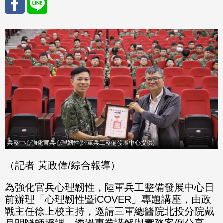
分享
分享
至
至
Fac
Line
eBo
ok
兵整中心強化官兵心理韌性(陸軍兵工整備發展中心提供)
（記者 黃政偉/綜合報導）
為強化官兵心理韌性，陸軍兵工整備發展中心日
前辦理「心理韌性暨iCOVER」專題講座，由政
戰主任徐上校主持，邀請三軍總醫院北投分院戴
月明醫師授課，透過專業講解與實務案例分享，