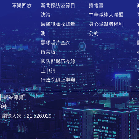
軍樂回放
新聞採訪暨節目
播電臺
訪談
中華職棒大聯盟
廣播訊號收聽量
身心障礙者權利
測
公約
黑膠唱片查詢
留言版
國防部退伍令線
上申請
行政院線上申辦
│
網站導覽
B棟
9
瀏覽人次：21,526,029