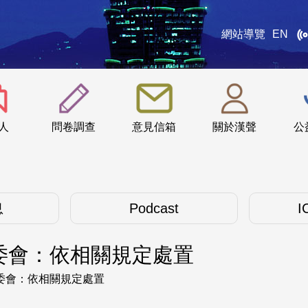
網站導覽
EN
:::
人
問卷調查
意見信箱
關於漢聲
公
息
Podcast
I
委會：依相關規定處置
委會：依相關規定處置