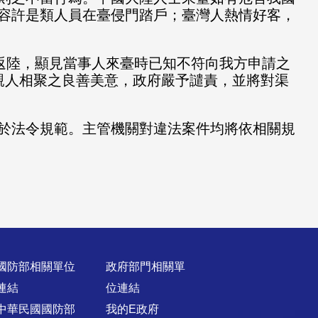
容許是類人員在臺侵門踏戶；臺灣人熱情好客，
返陸，
顯見當事人來臺時已知不符向我方申請之
親人相聚之良善美意，政府嚴予譴責，
並將對渠
於法令規範。
主管機關對違法案件均將依相關規
國防部相關單位
政府部門相關單
連結
位連結
中華民國國防部
我的E政府