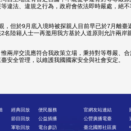
嚴等違法、違規之行為，
政府會依法即時嚴處，絕不
親，但於9月底入境
時被探親人目前早已於7月離臺
2名陸籍人士一再濫用我方基於
人道原則允許兩岸
，
惟兩岸交流應符合我政策立場，秉持對等尊嚴、合
來臺安全管理，
以維護我國國家安全與社會安定。
聽
經典回放
便民服務
官網友站連結
節目回放
公益插播
公營廣播電臺
軍歌回放
電台參訪
臺北國際社區廣