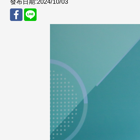
發布日期:
2024/10/03
分享
分享
至
至
Fac
Line
eBo
ok