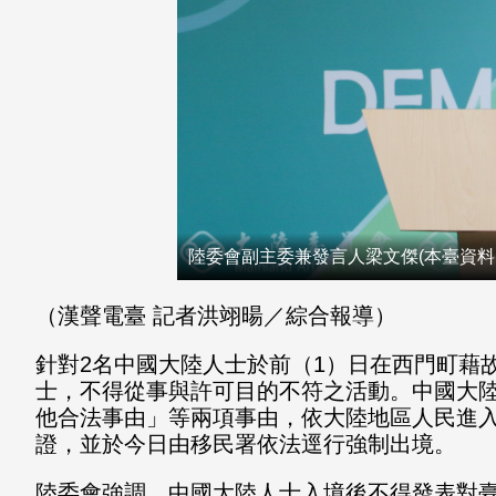
陸委會副主委兼發言人梁文傑(本臺資料
（漢聲電臺 記者洪翊暘／綜合報導）
針對2名中國大陸人士於前（1）
日在西門町藉
士，
不得從事與許可目的不符之活動。中國大
他合法事由」等兩項事由，
依大陸地區人民進入
證，並於今日由移民署依法逕行強制出境。
陸委會強調，
中國大陸人士入境後不得發表對