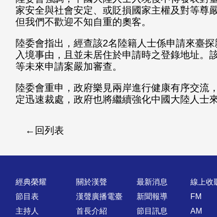
家安全與社會安定、
或貶損國家主權及對等尊
但我們不歡迎不知自重的奧客。
陸委會指出，經查該2名陸籍人士係申請來臺探
入境事由，
且並未居住於申請時之登錄地址。該
等未來申請案嚴加審查。
陸委會重申，政府樂見兩岸進行健康有序交流
定迅速裁處，
政府也將繼續強化中國大陸人士
回列表
快速連結
經典榮耀
關於漢聲
最新消息
線上收
節目表
漢聲廣播電臺
新聞報導
FM
主持人
首長介紹
節目訊息
AM