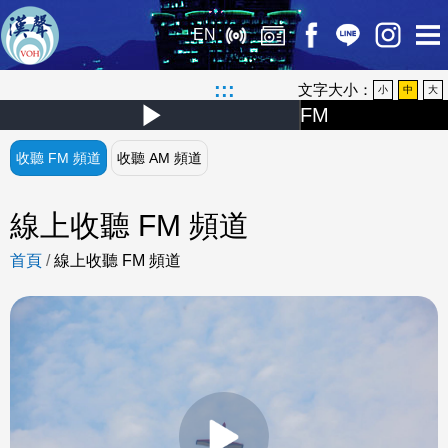
EN
:::
文字大小：
小
中
大
FM
Play
:
Video
收聽 FM 頻道
收聽 AM 頻道
漢
聲
線上收聽 FM 頻道
新
首頁
/
線上收聽 FM 頻道
聞
FM/AM 21:00-21:10(每天)