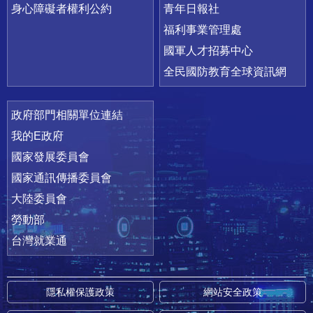
身心障礙者權利公約
青年日報社
福利事業管理處
國軍人才招募中心
全民國防教育全球資訊網
政府部門相關單位連結
我的E政府
國家發展委員會
國家通訊傳播委員會
大陸委員會
勞動部
台灣就業通
隱私權保護政策
網站安全政策