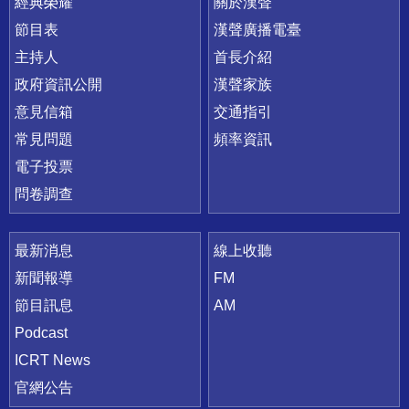
快速連結
經典榮耀
關於漢聲
節目表
漢聲廣播電臺
主持人
首長介紹
政府資訊公開
漢聲家族
意見信箱
交通指引
常見問題
頻率資訊
電子投票
問卷調查
最新消息
線上收聽
新聞報導
FM
節目訊息
AM
Podcast
ICRT News
官網公告