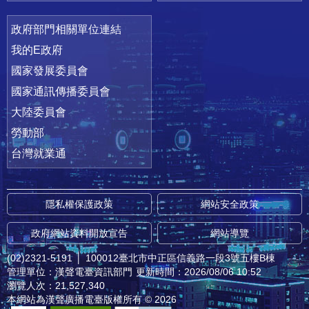
政府部門相關單位連結
我的E政府
國家發展委員會
國家通訊傳播委員會
大陸委員會
勞動部
台灣就業通
隱私權保護政策
網站安全政策
政府網站資料開放宣告
網站導覽
(02)2321-5191
│
100012臺北市中正區信義路一段3號五樓B棟
管理單位：漢聲電臺資訊部門
更新時間：2026/08/06 10:52
瀏覽人次：21,527,340
本網站為漢聲廣播電臺版權所有 © 2026