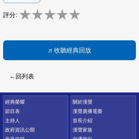
★
★
★
★
★
評分:
收聽經典回放
回列表
快速連結
經典榮耀
關於漢聲
節目表
漢聲廣播電臺
主持人
首長介紹
政府資訊公開
漢聲家族