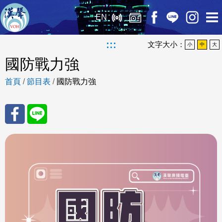
EN
:::
文字大小：
小
中
大
國防戰力強
首頁
/
節目表
/
國防戰力強
分享
分享
至
至
Fac
Line
eBo
ok