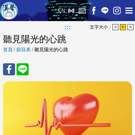
EN
:::
文字大小：
小
中
大
聽見陽光的心跳
首頁
/
節目表
/
聽見陽光的心跳
分享
分享
至
至
Fac
Line
eBo
ok