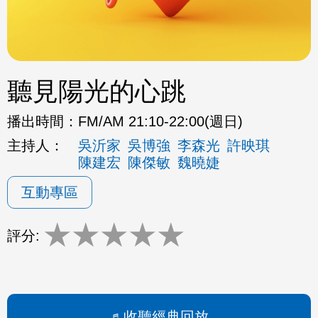
聽見陽光的心跳
播出時間：
FM/AM 21:10-22:00(週日)
主持人：
吳沂家
吳博強
李森光
許映琪
陳建宏
陳傑敏
魏曉婕
互動專區
★
★
★
★
★
評分:
收聽經典回放