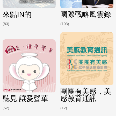
來點IN的
國際戰略風雲錄
(83)
(103)
團團有美感，美
聽見 讓愛聲華
感教育通訊
(52)
(12)