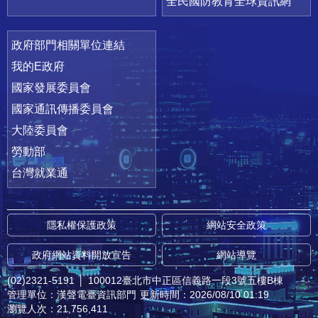
全民國防教育全球資訊網
政府部門相關單位連結
我的E政府
國家發展委員會
國家通訊傳播委員會
大陸委員會
勞動部
台灣就業通
隱私權保護政策
網站安全政策
政府網站資料開放宣告
網站導覽
(02)2321-5191
│
100012臺北市中正區信義路一段3號五樓B棟
管理單位：漢聲電臺資訊部門
更新時間：2026/08/10 01:19
瀏覽人次：21,756,411