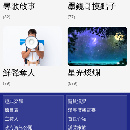
尋歌啟事
墨鏡哥摸點子
(82)
(77)
鮮聲奪人
星光燦爛
(79)
(579)
快速連結
經典榮耀
關於漢聲
節目表
漢聲廣播電臺
主持人
首長介紹
政府資訊公開
漢聲家族