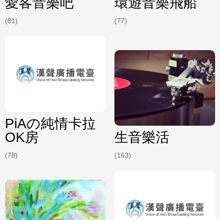
愛客音樂吧
環遊音樂飛船
(81)
(77)
PiAの純情卡拉
OK房
生音樂活
(78)
(163)